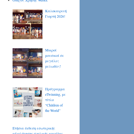
Οδηγός Χρήσης Webex
Καλοκαιρινή
Γιορτή 2026!
Μικροί
μουσικοί σε
μεγάλες
μελωδίες!
Πρόγραμμα
eTwinning, με
τίτλο
“Children of
the World”
Ετήσια έκθεση εσωτερικής
αξιολόγησης σχολικής μονάδας.