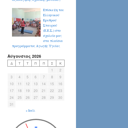
Επίσκεψη του
Ελληνικού
Ερυθρού
Σταυρού
(Ε.Ε.Σ.) στο
σχολείο μας
στα πλαίσια
προγράμματος Αγωγής Υγείας
Αύγουστος 2026
Δ
Τ
Τ
Π
Π
Σ
Κ
1
2
3
4
5
6
7
8
9
10
11
12
13
14
15
16
17
18
19
20
21
22
23
24
25
26
27
28
29
30
31
« Ιούλ