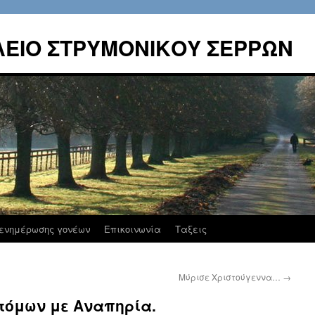
ΛΕΙΟ ΣΤΡΥΜΟΝΙΚΟΥ ΣΕΡΡΩΝ
ενημέρωσης γονέων
Επικοινωνία
Ταξεις
Μύρισε Χριστούγεννα…
→
τόμων με Αναπηρία.