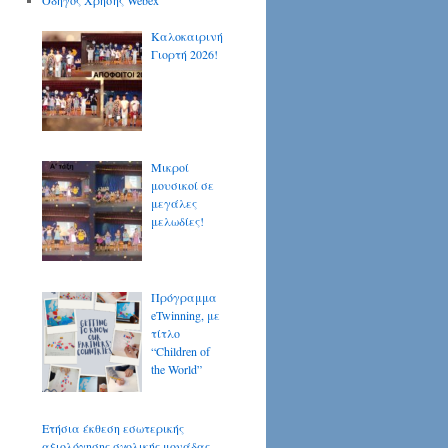
Οδηγός Χρήσης Webex
Καλοκαιρινή
Γιορτή 2026!
Μικροί
μουσικοί σε
μεγάλες
μελωδίες!
Πρόγραμμα
eTwinning, με
τίτλο
“Children of
the World”
Ετήσια έκθεση εσωτερικής
αξιολόγησης σχολικής μονάδας.