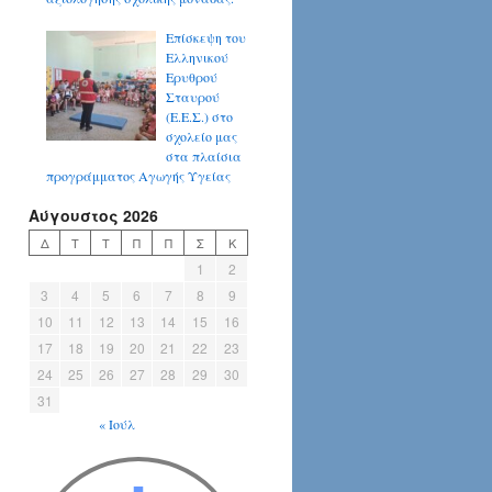
Επίσκεψη του
Ελληνικού
Ερυθρού
Σταυρού
(Ε.Ε.Σ.) στο
σχολείο μας
στα πλαίσια
προγράμματος Αγωγής Υγείας
Αύγουστος 2026
Δ
Τ
Τ
Π
Π
Σ
Κ
1
2
3
4
5
6
7
8
9
10
11
12
13
14
15
16
17
18
19
20
21
22
23
24
25
26
27
28
29
30
31
« Ιούλ